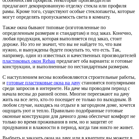
особенностям профиля. Некоторые производители
предлагают декорированную отделку стекла или профиля
рамы. Кроме того, существуют особые стеклопакеты, которые
могут определять пропускаемость света в комнату.
Также окна бывают типовые (изготовленные по
определенным размерам и стандартам) и под заказ. Конечно,
любая продукция, которая выполняется под заказ, стоит
дороже. Но это не значит, что вы не найдете то, что вам
нужно, и вынуждены будете покупать то, что есть. Так,
например, один из известных и качественных производителей
пластиковых окон Rehau
предлагает оба варианта: и готовые
конструкции, и выполненные по нестандартным размерам.
С наступлением весны возобновляются строительные работы,
и
готовые пластиковые окна на дачу
становятся популярными
среди запросов в интернете. На даче мы проводим период с
начала весны до ранней осени. Многие переезжают на дачу
жить на все лето, кто-то посещает ее только по выходным. В
любом случае, находясь на отдыхе в загородном доме, хочется
ощущать уют и тепло. Правильно подобранные готовые
оконные конструкции для дачного дома обеспечат комфорт не
только во время проживания в нем, но и защитят от
продувания и влажности в период, когда там никто не живет.
Выбрать и заказать окна на дачу или в квартиру вы можете в