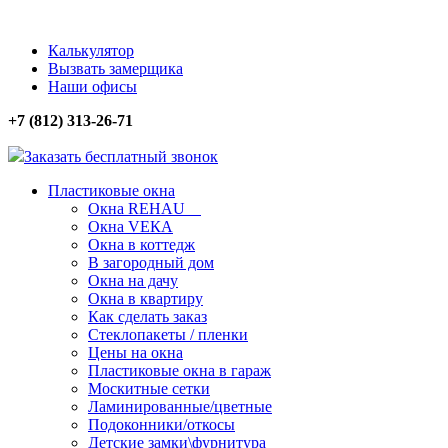
Калькулятор
Вызвать замерщика
Наши офисы
+7 (812) 313-26-71
Заказать бесплатный звонок
Пластиковые окна
Окна REHAU
Окна VЕКА
Окна в коттедж
В загородный дом
Окна на дачу
Окна в квартиру
Как сделать заказ
Стеклопакеты / пленки
Цены на окна
Пластиковые окна в гараж
Москитные сетки
Ламинированные/цветные
Подоконники/откосы
Детские замки\фурнитура