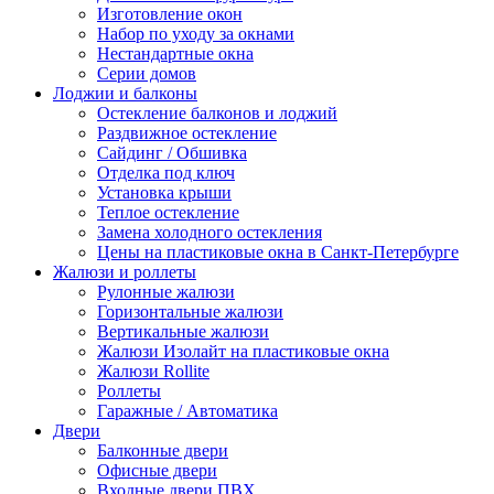
Изготовление окон
Набор по уходу за окнами
Нестандартные окна
Серии домов
Лоджии и балконы
Остекление балконов и лоджий
Раздвижное остекление
Сайдинг / Обшивка
Отделка под ключ
Установка крыши
Теплое остекление
Замена холодного остекления
Цены на пластиковые окна в Санкт-Петербурге
Жалюзи и роллеты
Рулонные жалюзи
Горизонтальные жалюзи
Вертикальные жалюзи
Жалюзи Изолайт на пластиковые окна
Жалюзи Rollite
Роллеты
Гаражные / Автоматика
Двери
Балконные двери
Офисные двери
Входные двери ПВХ